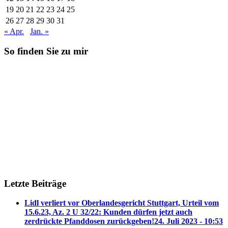
19
20
21
22
23
24
25
26
27
28
29
30
31
« Apr.
Jan. »
So finden Sie zu mir
Letzte Beiträge
Lidl verliert vor Oberlandesgericht Stuttgart, Urteil vom
15.6.23, Az. 2 U 32/22: Kunden dürfen jetzt auch
zerdrückte Pfanddosen zurückgeben!
24. Juli 2023 - 10:53