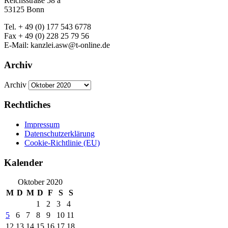
Reichsstraße 58 a
53125 Bonn
Tel. + 49 (0) 177 543 6778
Fax + 49 (0) 228 25 79 56
E-Mail: kanzlei.asw@t-online.de
Archiv
Archiv
Rechtliches
Impressum
Datenschutzerklärung
Cookie-Richtlinie (EU)
Kalender
Oktober 2020
M
D
M
D
F
S
S
1
2
3
4
5
6
7
8
9
10
11
12
13
14
15
16
17
18